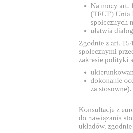
Na mocy art. 
(TFUE) Unia E
społecznych n
ułatwia dialo
Zgodnie z art. 15
społecznymi prze
zakresie polityki 
ukierunkowan
dokonanie oce
za stosowne).
Konsultacje z eu
do nawiązania st
układów, zgodnie 